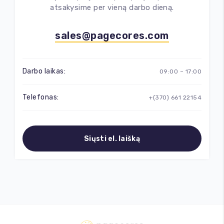
atsakysime per vieną darbo dieną.
Tekstų rašymas
sales@pagecores.com
Tekstų vertimai
Darbo laikas:
09:00 – 17:00
Telefonas:
+(370) 661 22154
Siųsti el. laišką