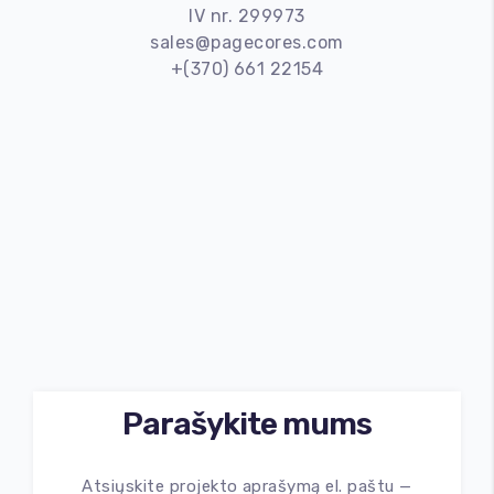
IV nr. 299973
WEB administravimas
sales@pagecores.com
+(370) 661 22154
Virtualaus asistento paslauga
SEO paslaugos
3D vizualizacijos
Google reklama
Facebook reklama
Dizaino paslaugos
Produktų fotosesija
Parašykite mums
Hostingas
Atsiųskite projekto aprašymą el. paštu —