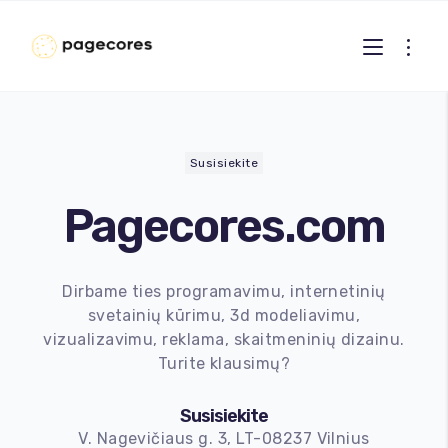
Susisiekite
Pagecores.com
Internetinių svetainių kūrimas
Dirbame ties programavimu, internetinių
svetainių kūrimu, 3d modeliavimu,
El. parduotuvių kūrimas
vizualizavimu, reklama, skaitmeninių dizainu.
Turite klausimų?
Web 3.0 projektai
Susisiekite
Programavimo paslaugos
V. Nagevičiaus g. 3, LT-08237 Vilnius