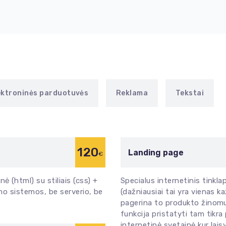
ektroninės parduotuvės
Reklama
Tekstai
120
Landing page
€
ė (html) su stiliais (css) +
Specialus internetinis tinkla
ymo sistemos, be serverio, be
(dažniausiai tai yra vienas 
pagerina to produkto žinomu
funkcija pristatyti tam tikra 
internetinė svetainė kur lais