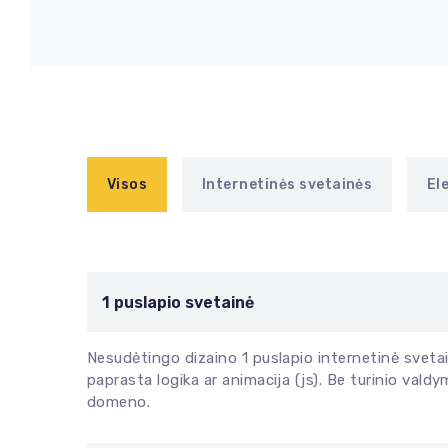
Visos
Internetinės svetainės
El
1 puslapio svetainė
Nesudėtingo dizaino 1 puslapio internetinė svetain
paprasta logika ar animacija (js). Be turinio vald
domeno.