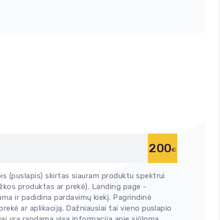
200
€
pis (puslapis) skirtas siauram produktu spektrui
kažkos produktas ar prekė). Landing page -
ma ir padidina pardavimų kiekį. Pagrindinė
prekė ar aplikaciją. Dažniausiai tai vieno puslapio
vai yra randama visa informacija apie siūlomą