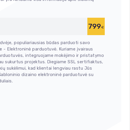
799
€
rdvėje, populiariausias būdas parduoti savo
e - Elektroninė parduotuvė. Kuriame įvairaus
arduotuvės, integruojame mokėjimo ir pristatymo
u sukurtus projektus. Diegiame SSL sertifiaktus,
ų sukėlimui, kad klientai lengviau rastu Jūs
Šabloninio dizaino elektroninė parduotuvė su
liais.