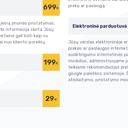
699
prekę ar paslaugą.
€
ą įeiną įmonės pristatymas,
Elektroninė parduotuvė
rbi informacija skirta Jūsų
etainė gali būti kaip su
i nuo kliento poreikių.
Jūsų verslas elektroninėje e
prekės ar paslaugas internet
sudėtingumo internetinės p
199
modulius, administruojame ja
€
teikiame rekomendacijas preki
google paieškos sistemoje. 
atiskaitymo, pristatymo modu
29
€